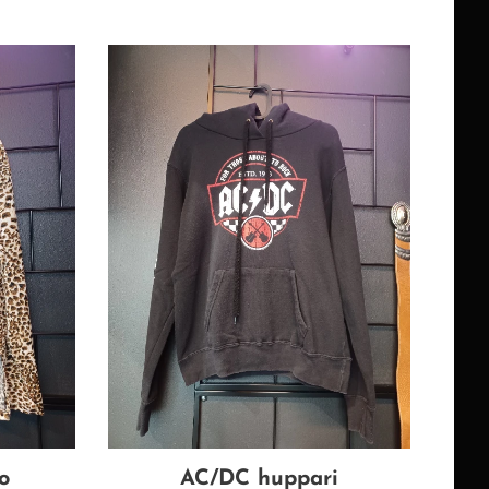
o
AC/DC huppari