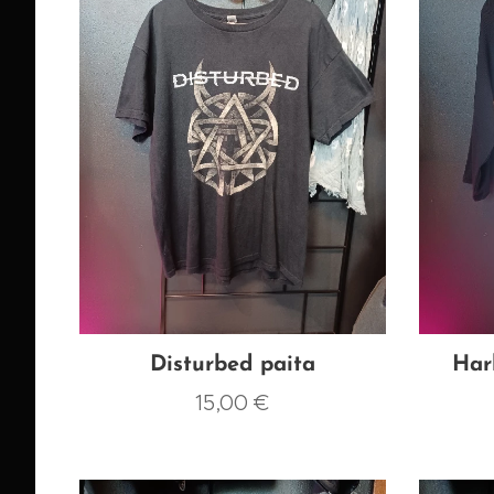
Disturbed paita
Har
15,00
€