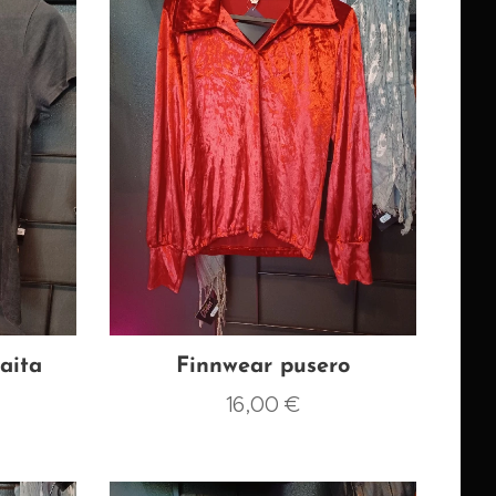
aita
Finnwear pusero
16,00
€