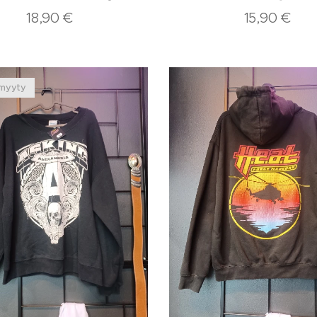
18,90
€
15,90
€
myyty