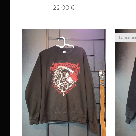
22,00
€
Loppuun