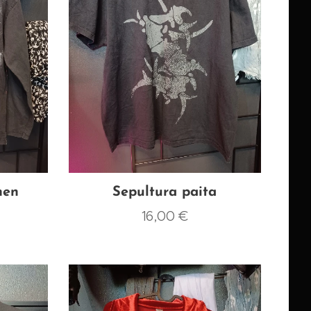
nen
Sepultura paita
16,00
€