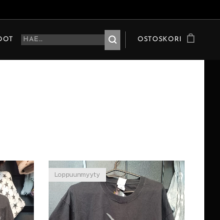
HDOT
OSTOSKORI
Loppuunmyyty