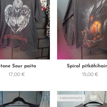
tone Sour paita
Spiral pitkähihai
17,00
€
15,00
€
Loppuunmyyty