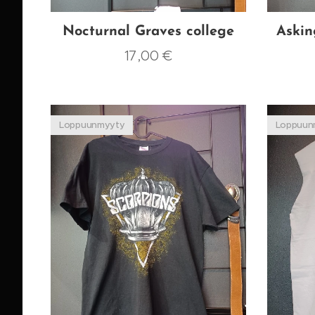
Nocturnal Graves college
Askin
17,00
€
Loppuunmyyty
Loppuun