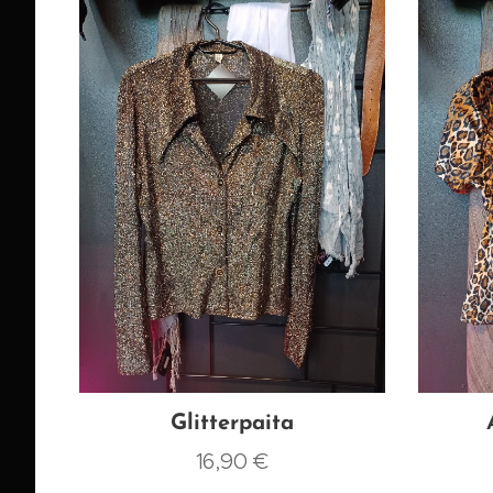
Glitterpaita
16,90
€