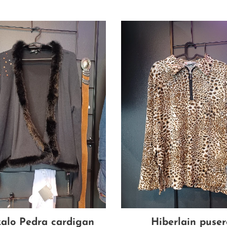
alo Pedra cardigan
Hiberlain puser