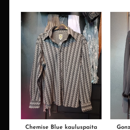
Chemise Blue kauluspaita
Gonz