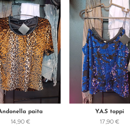
Andonella paita
Y.A.S toppi
14,90
€
17,90
€