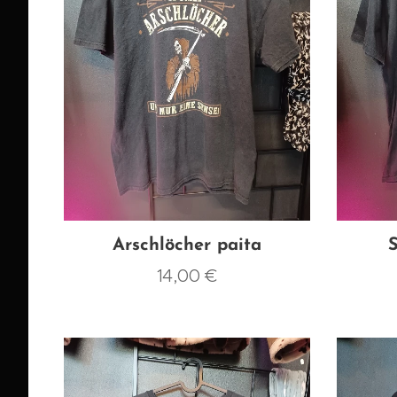
Arschlöcher paita
S
14,00
€