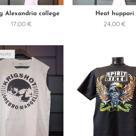
g Alexandria college
Heat huppari
17,00
€
24,00
€
myyty