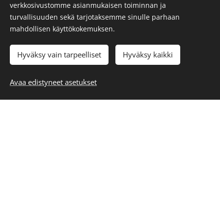
verkkosivustomme asianmukaisen toiminnan ja
turvallisuuden sekä tarjotaksemme sinulle parhaan
mahdollisen käyttökokemuksen.
Hyväksy vain tarpeelliset
Hyväksy kaikki
Avaa edistyneet asetukset
Uusimmat lisäykset
Loppuunmyyty
Loppuunmyyty
Loppuunmyyt
Nahkatakki
Harley
Pomar
Nahkatakk
Davidson
bootsit