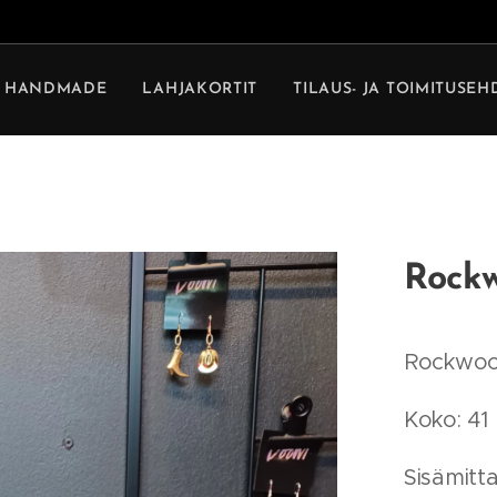
HANDMADE
LAHJAKORTIT
TILAUS- JA TOIMITUSE
Rockw
Rockwood
Koko: 41
Sisämitta