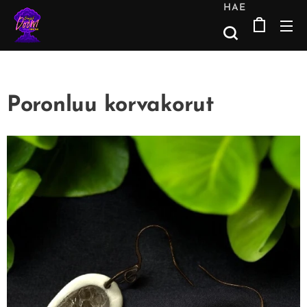
HAE
Poronluu korvakorut