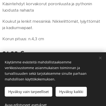
Käsintehdyt korvakorut poronluusta ja pythonin
luodusta nahasta
Koukut ja lenkit messinkiä. Nikkelittömät, lyijyttömät
ja kadiumvapaat.
Korun pituus: n.4,3 cm
26,00
€
Käytämme evästeitä mahdollistaaksemme
verkkosivustomme asianmukaisen toiminnan ja
turvallisuuden sekä tarjotaksemme sinulle parhaan
© 2023 Kaikki oikeudet pidätetään
mahdollisen käyttökokemuksen.
Powered by
Webnode
Evästeet
Hyväksy vain tarpeelliset
Hyväksy kaikki
Lisää ostoskoriin
Avaa edistyneet asetukset