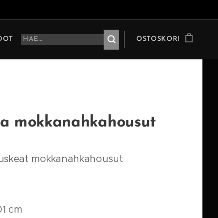
HDOT
OSTOSKORI
sa mokkanahkahousut
ruskeat mokkanahkahousut
01 cm