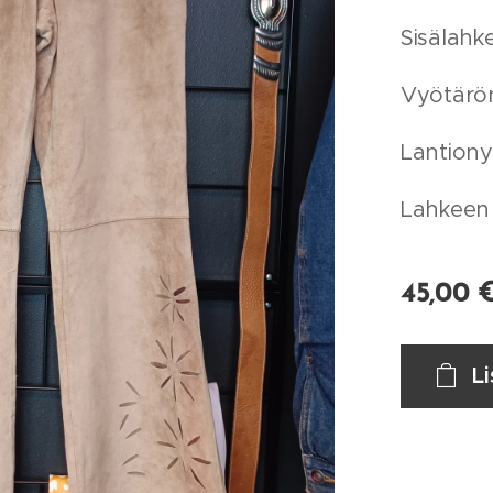
Sisälahk
Vyötärö
Lantion
Lahkeen 
45,00
L