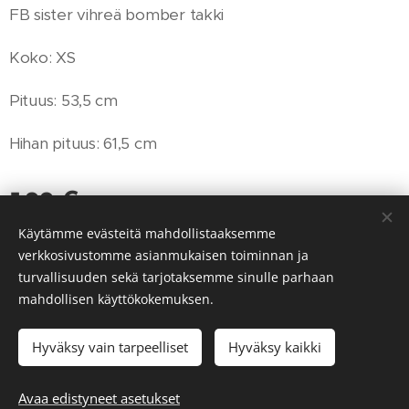
FB sister vihreä bomber takki
Koko: XS
Pituus: 53,5 cm
Hihan pituus: 61,5 cm
5,00
€
Käytämme evästeitä mahdollistaaksemme
verkkosivustomme asianmukaisen toiminnan ja
turvallisuuden sekä tarjotaksemme sinulle parhaan
© 2023 Kaikki oikeudet pidätetään
mahdollisen käyttökokemuksen.
Powered by
Webnode
Evästeet
Hyväksy vain tarpeelliset
Hyväksy kaikki
Lisää ostoskoriin
Avaa edistyneet asetukset